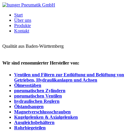
Start
Über uns
Produkte
Kontakt
Qualität aus Baden-Württemberg
Wir sind renommierter Hersteller von:
Ventilen und Filtern zur Entlüftung und Belüftung von
Getrieben, Hydraulikanlagen und Achsen
Ölmessstäben
pneumatischen Zylindern
pneumatischen Ventilen
hydraulischen Reglern
Ölstandsaugen
Magnetverschlussschrauben
Kugelgelenken & Axialgelenken
Ausgleichsbehältern
Rohrbiegeteilen